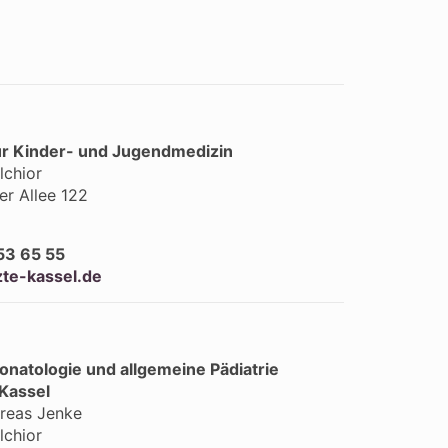
ür Kinder- und Jugendmedizin
lchior
r Allee 122
l
53 65 55
zte-kassel.de
eonatologie und allgemeine Pädiatrie
 Kassel
dreas Jenke
lchior