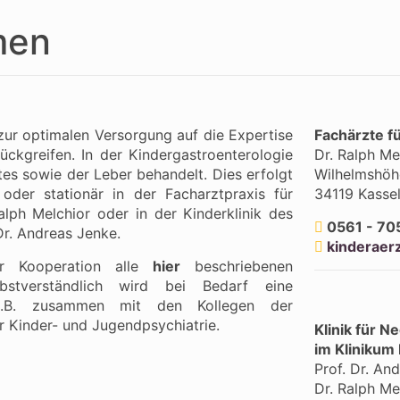
men
ur optimalen Versorgung auf die Expertise
Fachärzte f
ckgreifen. In der Kindergastroenterologie
Dr. Ralph Me
s sowie der Leber behandelt. Dies erfolgt
Wilhelmshöhe
oder stationär in der Facharztpraxis für
34119 Kasse
lph Melchior oder in der Kinderklinik des
0561 - 70
Dr. Andreas Jenke.
kinderaer
r Kooperation alle
hier
beschriebenen
lbstverständlich wird bei Bedarf eine
n, z.B. zusammen mit den Kollegen
der
er Kinder- und Jugendpsychiatrie.
Klinik für N
im Klinikum
Prof. Dr. An
Dr. Ralph Me